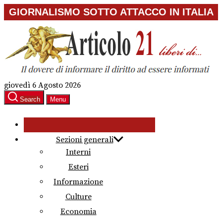
Skip
GIORNALISMO SOTTO ATTACCO IN ITALIA
to
the
content
giovedì 6 Agosto 2026
Search
Menu
Sezioni generali
Interni
Esteri
Informazione
Culture
Economia