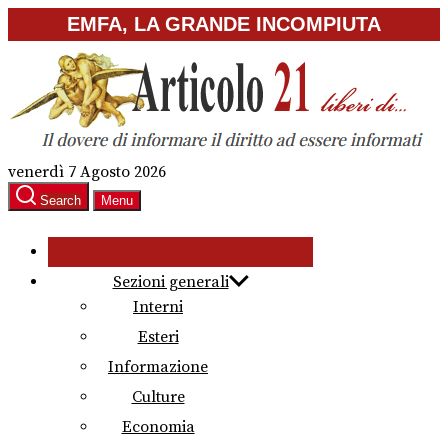
Skip
EMFA, LA GRANDE INCOMPIUTA
to
the
content
venerdì 7 Agosto 2026
Search
Menu
Sezioni generali
Interni
Esteri
Informazione
Culture
Economia