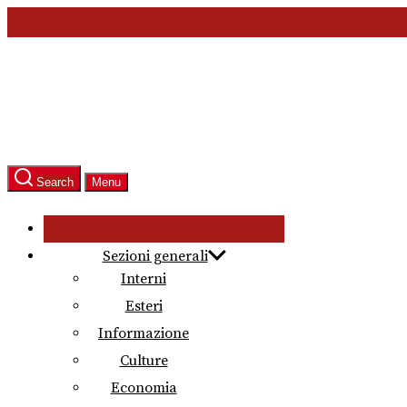
Skip
to
the
content
Search
Menu
Sezioni generali
Interni
Esteri
Informazione
Culture
Economia