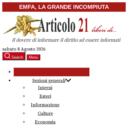
Skip
EMFA, LA GRANDE INCOMPIUTA
to
the
content
sabato 8 Agosto 2026
Search
Menu
Sezioni generali
Interni
Esteri
Informazione
Culture
Economia