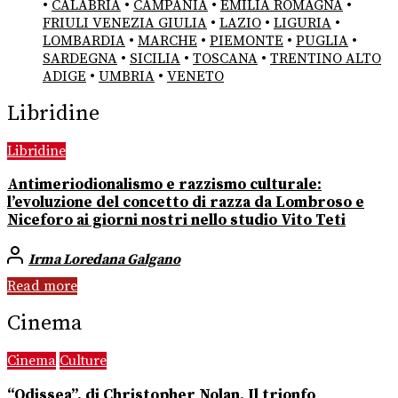
•
CALABRIA
•
CAMPANIA
•
EMILIA ROMAGNA
•
FRIULI VENEZIA GIULIA
•
LAZIO
•
LIGURIA
•
LOMBARDIA
•
MARCHE
•
PIEMONTE
•
PUGLIA
•
SARDEGNA
•
SICILIA
•
TOSCANA
•
TRENTINO ALTO
ADIGE
•
UMBRIA
•
VENETO
Libridine
Libridine
Antimeriodionalismo e razzismo culturale:
l’evoluzione del concetto di razza da Lombroso e
Niceforo ai giorni nostri nello studio Vito Teti
Irma Loredana Galgano
Read more
Cinema
Cinema
Culture
“Odissea”, di Christopher Nolan. Il trionfo