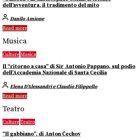
dell’avventura, il tradimento del mito
Danilo Amione
Read more
Musica
Culture
Musica
Il “ritorno a casa” di Sir Antonio Pappano, sul podio
dell’Accademia Nazionale di Santa Cecilia
Elena D’Alessandri e Claudio Filippello
Read more
Teatro
Culture
Teatro
“Il gabbiano”, di Anton Čechov