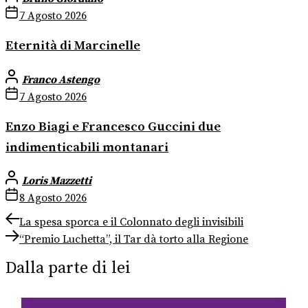
7 Agosto 2026
Eternità di Marcinelle
Franco Astengo
7 Agosto 2026
Enzo Biagi e Francesco Guccini due
indimenticabili montanari
Loris Mazzetti
8 Agosto 2026
Navigazione
Previous
La spesa sporca e il Colonnato degli invisibili
post:
Next
articoli
“Premio Luchetta”, il Tar dà torto alla Regione
post:
Dalla parte di lei