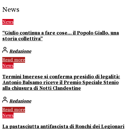
News
News
“Giulio continua a fare cose… il Popolo Giallo, una
storia collettiva”
Redazione
Read more
News
Termini Imerese si conferma presidio di legalità:
Antonio Balsamo riceve il Premio Speciale Stenio
alla chiusura di Notti Clandestine
Redazione
Read more
News
La pastasciutta antifascista di Ronchi dei Legionari