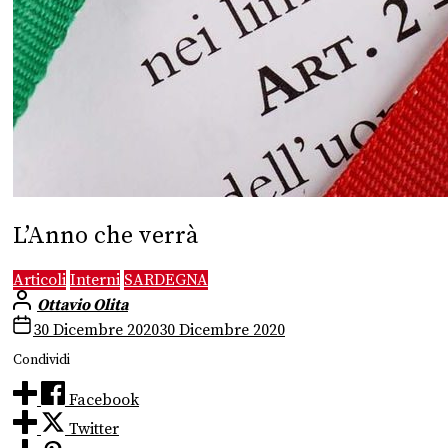
L’Anno che verrà
Articoli
Interni
SARDEGNA
Ottavio Olita
30 Dicembre 2020
30 Dicembre 2020
Condividi
Facebook
Twitter