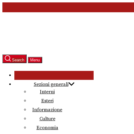
Skip
to
the
content
Search
Menu
Sezioni generali
Interni
Esteri
Informazione
Culture
Economia