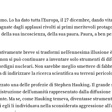
mo. Lo ha dato tutta l’Europa, il 27 dicembre, dando vi
te dagli applausi rivolti ai primi meritevoli protagon
ella sua incoscienza, della sua paura. Paura, a ben pe
lativamente breve si trasformi nell’ennesima illusione 
non si può continuare a inventare solo strumenti di di
 ordigni nucleari. Non sarebbe meglio smettere di fabb
 di indirizzare la ricerca scientifica su terreni pericol
ato una delle profezie di Stephen Hauking. Il grande s
todistruzione dell’umanità rappresentato dalla diffusione
nte. Ma se, come Hauking temeva, diventasse strument
i egli li individuava nella sconsiderata aggressione all