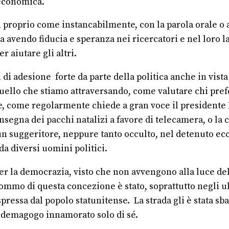
 economica.
 proprio come instancabilmente, con la parola orale o af
ma avendo fiducia e speranza nei ricercatori e nel loro
r aiutare gli altri.
 di adesione
forte da parte della politica anche in vis
llo che stiamo attraversando, come valutare chi prefer
te, come regolarmente chiede a gran voce il presidente 
segna dei pacchi natalizi a favore di telecamera, o la c
 ha un suggeritore, neppure tanto occulto, nel detenuto e
a diversi uomini politici.
per la democrazia, visto che non avvengono alla luce del
sommo di questa concezione è stato, soprattutto negli 
spressa dal popolo statunitense.
La strada gli è stata s
n demagogo innamorato solo di sé.