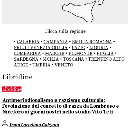
Clicca sulla regione
•
CALABRIA
•
CAMPANIA
•
EMILIA ROMAGNA
•
FRIULI VENEZIA GIULIA
•
LAZIO
•
LIGURIA
•
LOMBARDIA
•
MARCHE
•
PIEMONTE
•
PUGLIA
•
SARDEGNA
•
SICILIA
•
TOSCANA
•
TRENTINO ALTO
ADIGE
•
UMBRIA
•
VENETO
Libridine
Libridine
Antimeriodionalismo e razzismo culturale:
l’evoluzione del concetto di razza da Lombroso e
Niceforo ai giorni nostri nello studio Vito Teti
Irma Loredana Galgano