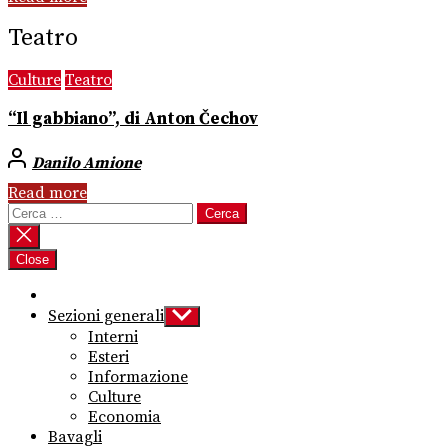
Teatro
Culture
Teatro
“Il gabbiano”, di Anton Čechov
Danilo Amione
Read more
Ricerca
per:
Close
Sezioni generali
Show
sub
Interni
menu
Esteri
Informazione
Culture
Economia
Bavagli