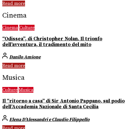
Read more
Cinema
Cinema
Culture
“Odissea”, di Christopher Nolan. Il trionfo
dell’avventura, il tradimento del mito
Danilo Amione
Read more
Musica
Culture
Musica
Il “ritorno a casa” di Sir Antonio Pappano, sul podio
dell’Accademia Nazionale di Santa Cecilia
Elena D’Alessandri e Claudio Filippello
Read more