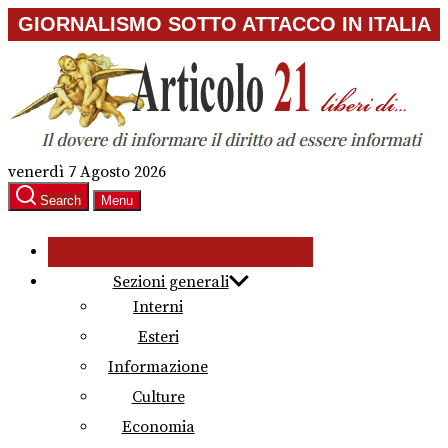
Skip
GIORNALISMO SOTTO ATTACCO IN ITALIA
to
the
content
venerdì 7 Agosto 2026
Search
Menu
Sezioni generali
Interni
Esteri
Informazione
Culture
Economia