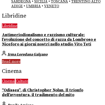
SARDEGNA
•
SICILIA
•
TOSCANA
•
TRENTINO ALTO
ADIGE
•
UMBRIA
•
VENETO
Libridine
Libridine
Antimeriodionalismo e razzismo culturale:
l’evoluzione del concetto di razza da Lombroso e
Niceforo ai giorni nostri nello studio Vito Teti
Irma Loredana Galgano
Read more
Cinema
Cinema
Culture
“Odissea”, di Christopher Nolan. Il trionfo
dell’avventura, il tradimento del mito