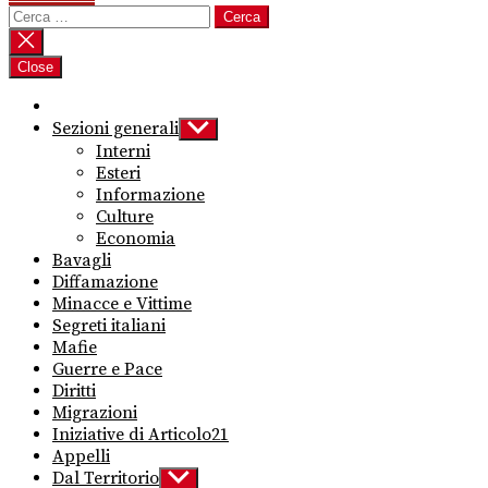
Ricerca
per:
Close
Sezioni generali
Show
sub
Interni
menu
Esteri
Informazione
Culture
Economia
Bavagli
Diffamazione
Minacce e Vittime
Segreti italiani
Mafie
Guerre e Pace
Diritti
Migrazioni
Iniziative di Articolo21
Appelli
Dal Territorio
Show