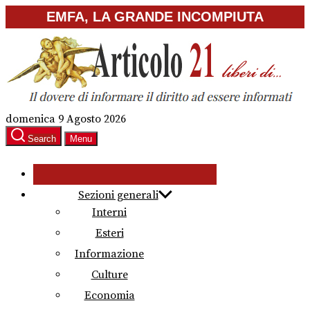
Skip
EMFA, LA GRANDE INCOMPIUTA
to
the
content
domenica 9 Agosto 2026
Search
Menu
Sezioni generali
Interni
Esteri
Informazione
Culture
Economia