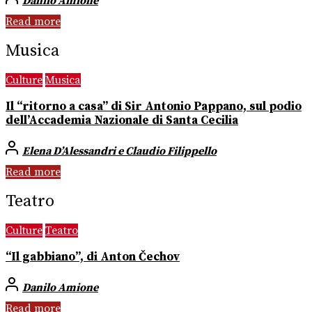
Danilo Amione
Read more
Musica
Culture
Musica
Il “ritorno a casa” di Sir Antonio Pappano, sul podio
dell’Accademia Nazionale di Santa Cecilia
Elena D’Alessandri e Claudio Filippello
Read more
Teatro
Culture
Teatro
“Il gabbiano”, di Anton Čechov
Danilo Amione
Read more