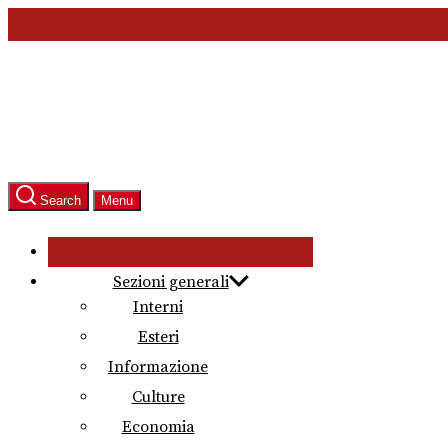
Skip
to
the
content
Search
Menu
Sezioni generali
Interni
Esteri
Informazione
Culture
Economia