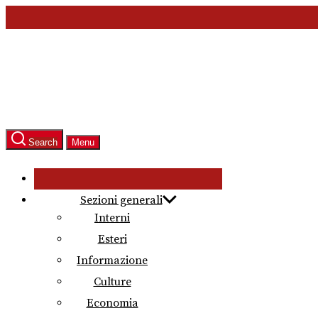
Skip
to
the
content
Search
Menu
Sezioni generali
Interni
Esteri
Informazione
Culture
Economia