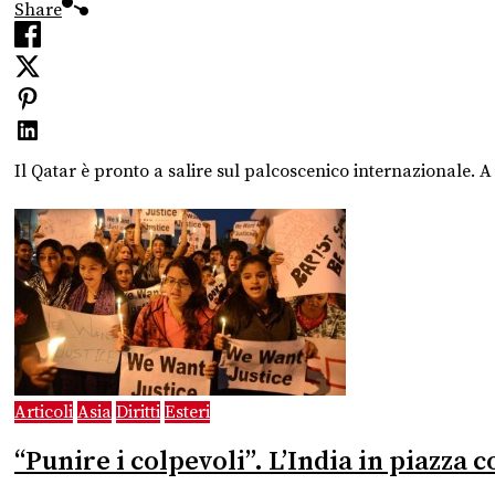
Share
Il Qatar è pronto a salire sul palcoscenico internazionale. A 
Articoli
Asia
Diritti
Esteri
“Punire i colpevoli”. L’India in piazza 