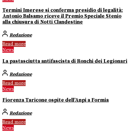
Termini Imerese si conferma presidio di legalità:
Antonio Balsamo riceve il Premio Speciale Stenio
alla chiusura di Notti Clandestine
Redazione
Read more
News
La pastasciutta antifascista di Ronchi dei Legionari
Redazione
Read more
News
Fiorenza Taricone ospite dell’Anpi a Formia
Redazione
Read more
News