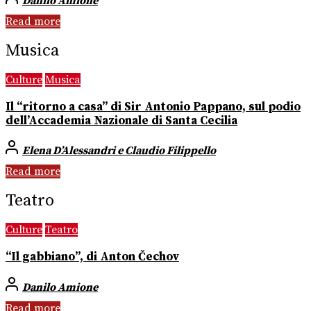
Danilo Amione
Read more
Musica
Culture
Musica
Il “ritorno a casa” di Sir Antonio Pappano, sul podio
dell’Accademia Nazionale di Santa Cecilia
Elena D’Alessandri e Claudio Filippello
Read more
Teatro
Culture
Teatro
“Il gabbiano”, di Anton Čechov
Danilo Amione
Read more