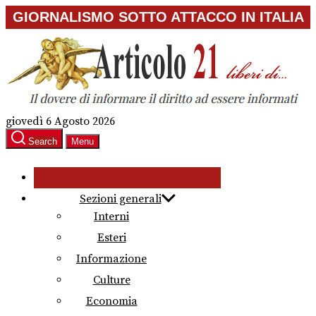
Skip
GIORNALISMO SOTTO ATTACCO IN ITALIA
to
the
content
giovedì 6 Agosto 2026
Search
Menu
Sezioni generali
Interni
Esteri
Informazione
Culture
Economia