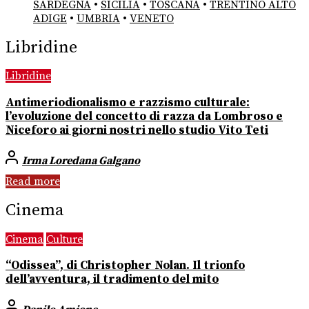
SARDEGNA
•
SICILIA
•
TOSCANA
•
TRENTINO ALTO
ADIGE
•
UMBRIA
•
VENETO
Libridine
Libridine
Antimeriodionalismo e razzismo culturale:
l’evoluzione del concetto di razza da Lombroso e
Niceforo ai giorni nostri nello studio Vito Teti
Irma Loredana Galgano
Read more
Cinema
Cinema
Culture
“Odissea”, di Christopher Nolan. Il trionfo
dell’avventura, il tradimento del mito