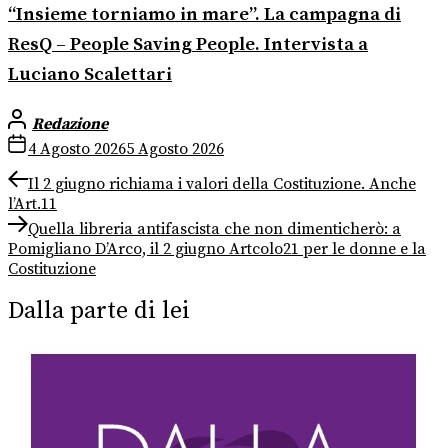
“Insieme torniamo in mare”. La campagna di
ResQ – People Saving People. Intervista a
Luciano Scalettari
Redazione
4 Agosto 2026
5 Agosto 2026
Navigazione
Previous
Il 2 giugno richiama i valori della Costituzione. Anche
post:
l’Art.11
articoli
Next
Quella libreria antifascista che non dimenticherò: a
post:
Pomigliano D’Arco, il 2 giugno Artcolo21 per le donne e la
Costituzione
Dalla parte di lei