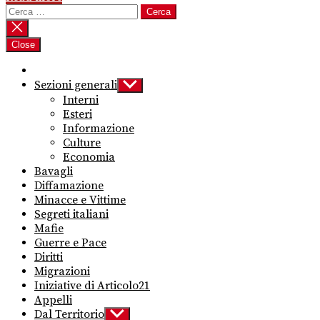
Ricerca
per:
Close
Sezioni generali
Show
sub
Interni
menu
Esteri
Informazione
Culture
Economia
Bavagli
Diffamazione
Minacce e Vittime
Segreti italiani
Mafie
Guerre e Pace
Diritti
Migrazioni
Iniziative di Articolo21
Appelli
Dal Territorio
Show