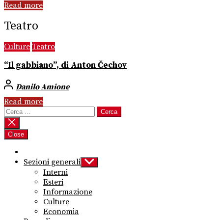
Read more
Teatro
Culture
Teatro
“Il gabbiano”, di Anton Čechov
Danilo Amione
Read more
Ricerca
per:
Close
Sezioni generali
Show
sub
Interni
menu
Esteri
Informazione
Culture
Economia