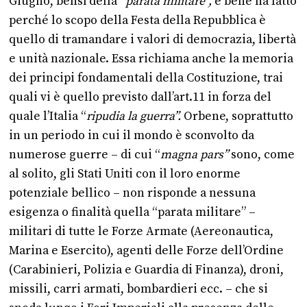
Giugno, bensì della “
parata militare”,
e bene ha fatto
perché lo scopo della Festa della Repubblica è
quello di tramandare i valori di democrazia, libertà
e unità nazionale. Essa richiama anche la memoria
dei principi fondamentali della Costituzione, trai
quali vi è quello previsto dall’art.11 in forza del
quale l’Italia “
ripudia la guerra”.
Orbene, soprattutto
in un periodo in cui il mondo è sconvolto da
numerose guerre – di cui “
magna pars”
sono, come
al solito, gli Stati Uniti con il loro enorme
potenziale bellico – non risponde a nessuna
esigenza o finalità quella “parata militare” –
militari di tutte le Forze Armate (Aereonautica,
Marina e Esercito), agenti delle Forze dell’Ordine
(Carabinieri, Polizia e Guardia di Finanza), droni,
missili, carri armati, bombardieri ecc. – che si