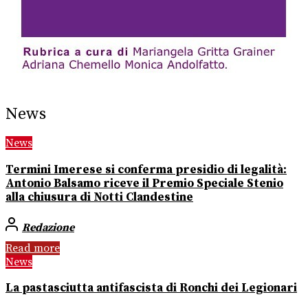
News
News
Termini Imerese si conferma presidio di legalità:
Antonio Balsamo riceve il Premio Speciale Stenio
alla chiusura di Notti Clandestine
Redazione
Read more
News
La pastasciutta antifascista di Ronchi dei Legionari