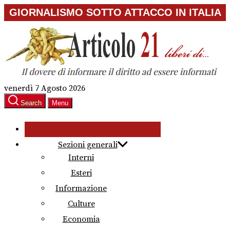
Skip
GIORNALISMO SOTTO ATTACCO IN ITALIA
to
the
content
venerdì 7 Agosto 2026
Search
Menu
Sezioni generali
Interni
Esteri
Informazione
Culture
Economia