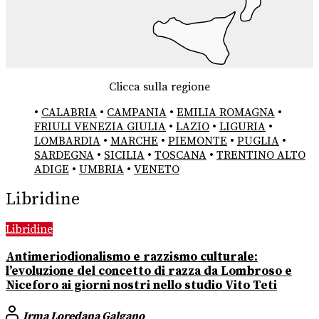
Clicca sulla regione
•
CALABRIA
•
CAMPANIA
•
EMILIA ROMAGNA
•
FRIULI VENEZIA GIULIA
•
LAZIO
•
LIGURIA
•
LOMBARDIA
•
MARCHE
•
PIEMONTE
•
PUGLIA
•
SARDEGNA
•
SICILIA
•
TOSCANA
•
TRENTINO ALTO
ADIGE
•
UMBRIA
•
VENETO
Libridine
Libridine
Antimeriodionalismo e razzismo culturale:
l’evoluzione del concetto di razza da Lombroso e
Niceforo ai giorni nostri nello studio Vito Teti
Irma Loredana Galgano