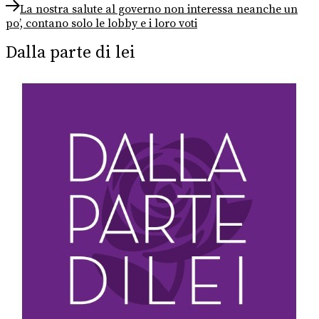
Next
La nostra salute al governo non interessa neanche un
post:
po’, contano solo le lobby e i loro voti
Dalla parte di lei