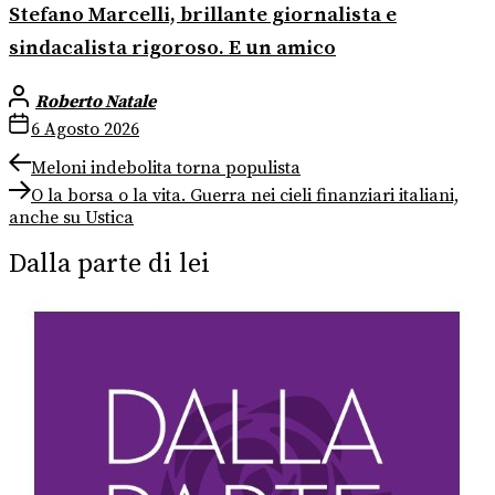
Stefano Marcelli, brillante giornalista e
sindacalista rigoroso. E un amico
Roberto Natale
6 Agosto 2026
Navigazione
Previous
Meloni indebolita torna populista
post:
Next
articoli
O la borsa o la vita. Guerra nei cieli finanziari italiani,
post:
anche su Ustica
Dalla parte di lei