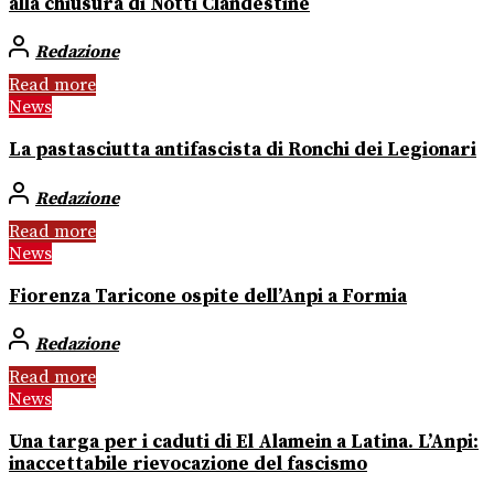
alla chiusura di Notti Clandestine
Redazione
Read more
News
La pastasciutta antifascista di Ronchi dei Legionari
Redazione
Read more
News
Fiorenza Taricone ospite dell’Anpi a Formia
Redazione
Read more
News
Una targa per i caduti di El Alamein a Latina. L’Anpi:
inaccettabile rievocazione del fascismo