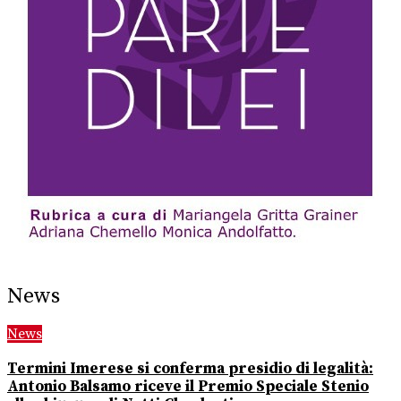
News
News
Termini Imerese si conferma presidio di legalità:
Antonio Balsamo riceve il Premio Speciale Stenio