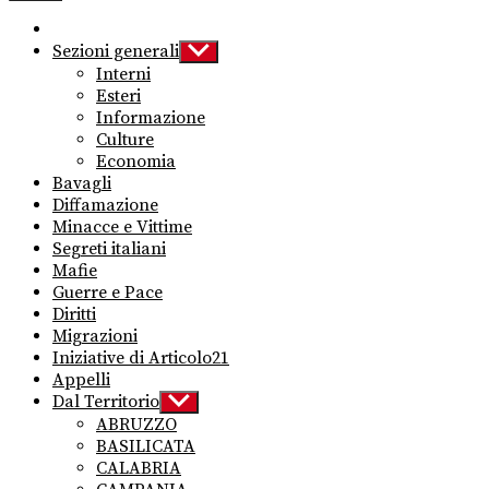
Sezioni generali
Show
sub
Interni
menu
Esteri
Informazione
Culture
Economia
Bavagli
Diffamazione
Minacce e Vittime
Segreti italiani
Mafie
Guerre e Pace
Diritti
Migrazioni
Iniziative di Articolo21
Appelli
Dal Territorio
Show
sub
ABRUZZO
menu
BASILICATA
CALABRIA