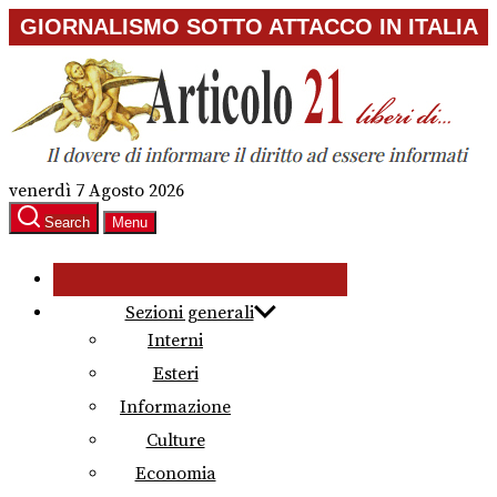
Skip
GIORNALISMO SOTTO ATTACCO IN ITALIA
to
the
content
venerdì 7 Agosto 2026
Search
Menu
Sezioni generali
Interni
Esteri
Informazione
Culture
Economia