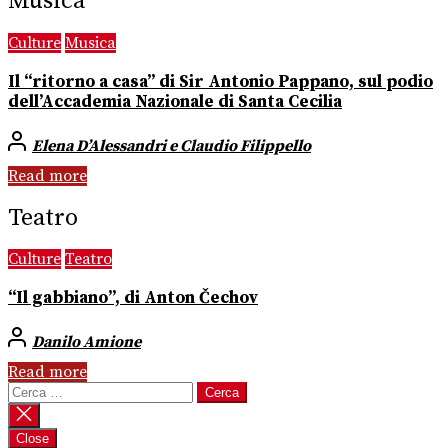
Musica
Culture
Musica
Il “ritorno a casa” di Sir Antonio Pappano, sul podio
dell’Accademia Nazionale di Santa Cecilia
Elena D’Alessandri e Claudio Filippello
Read more
Teatro
Culture
Teatro
“Il gabbiano”, di Anton Čechov
Danilo Amione
Read more
Ricerca
per:
Close