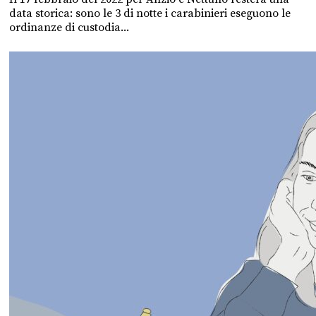
data storica: sono le 3 di notte i carabinieri eseguono le
ordinanze di custodia...