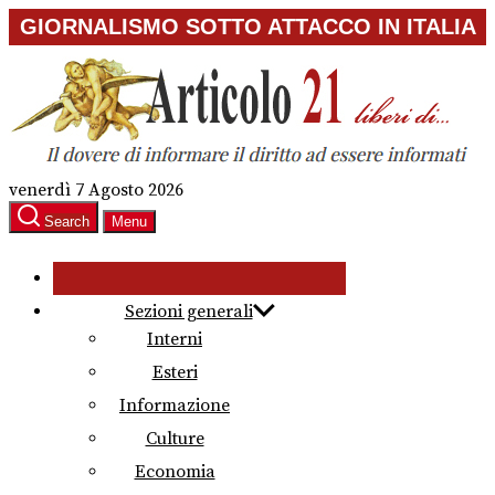
Skip
GIORNALISMO SOTTO ATTACCO IN ITALIA
to
the
content
venerdì 7 Agosto 2026
Search
Menu
Sezioni generali
Interni
Esteri
Informazione
Culture
Economia