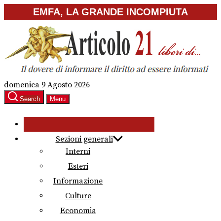
Skip
EMFA, LA GRANDE INCOMPIUTA
to
the
content
domenica 9 Agosto 2026
Search
Menu
Sezioni generali
Interni
Esteri
Informazione
Culture
Economia