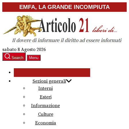
Skip
EMFA, LA GRANDE INCOMPIUTA
to
the
content
sabato 8 Agosto 2026
Search
Menu
Sezioni generali
Interni
Esteri
Informazione
Culture
Economia