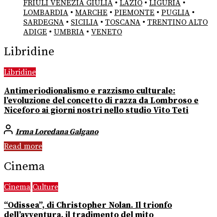
FRIULI VENEZIA GIULIA
•
LAZIO
•
LIGURIA
•
LOMBARDIA
•
MARCHE
•
PIEMONTE
•
PUGLIA
•
SARDEGNA
•
SICILIA
•
TOSCANA
•
TRENTINO ALTO
ADIGE
•
UMBRIA
•
VENETO
Libridine
Libridine
Antimeriodionalismo e razzismo culturale:
l’evoluzione del concetto di razza da Lombroso e
Niceforo ai giorni nostri nello studio Vito Teti
Irma Loredana Galgano
Read more
Cinema
Cinema
Culture
“Odissea”, di Christopher Nolan. Il trionfo
dell’avventura, il tradimento del mito