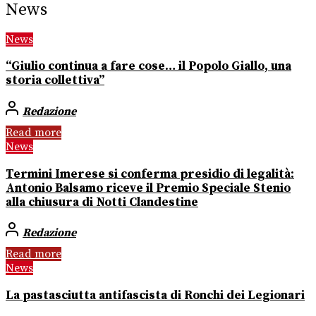
News
News
“Giulio continua a fare cose… il Popolo Giallo, una
storia collettiva”
Redazione
Read more
News
Termini Imerese si conferma presidio di legalità:
Antonio Balsamo riceve il Premio Speciale Stenio
alla chiusura di Notti Clandestine
Redazione
Read more
News
La pastasciutta antifascista di Ronchi dei Legionari