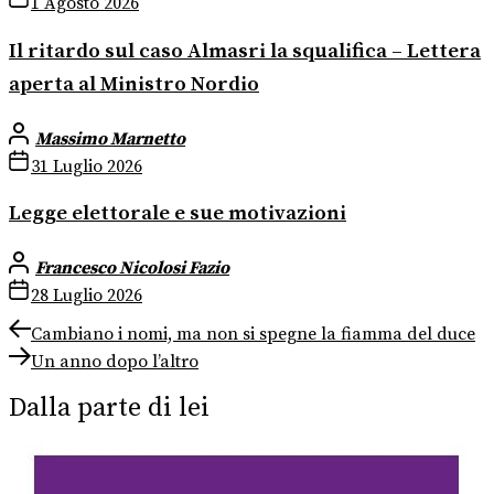
1 Agosto 2026
Il ritardo sul caso Almasri la squalifica – Lettera
aperta al Ministro Nordio
Massimo Marnetto
31 Luglio 2026
Legge elettorale e sue motivazioni
Francesco Nicolosi Fazio
28 Luglio 2026
Navigazione
Previous
Cambiano i nomi, ma non si spegne la fiamma del duce
post:
Next
articoli
Un anno dopo l’altro
post:
Dalla parte di lei