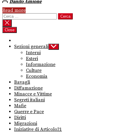
Danilo Amione
Read more
Ricerca
per:
Close
Sezioni generali
Show
sub
Interni
menu
Esteri
Informazione
Culture
Economia
Bavagli
Diffamazione
Minacce e Vittime
Segreti italiani
Mafie
Guerre e Pace
Diritti
Migrazioni
Iniziative di Articolo21