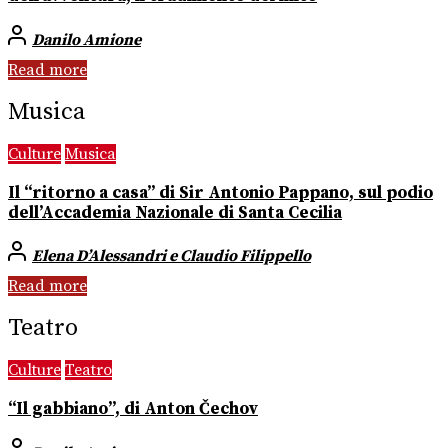
Danilo Amione
Read more
Musica
Culture
Musica
Il “ritorno a casa” di Sir Antonio Pappano, sul podio
dell’Accademia Nazionale di Santa Cecilia
Elena D’Alessandri e Claudio Filippello
Read more
Teatro
Culture
Teatro
“Il gabbiano”, di Anton Čechov