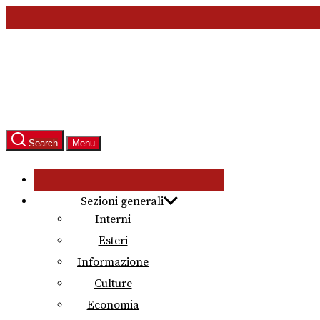
Skip
to
the
content
Search
Menu
Sezioni generali
Interni
Esteri
Informazione
Culture
Economia