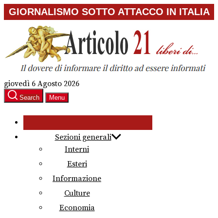
Skip
GIORNALISMO SOTTO ATTACCO IN ITALIA
to
the
content
giovedì 6 Agosto 2026
Search
Menu
Sezioni generali
Interni
Esteri
Informazione
Culture
Economia