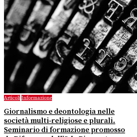
Articoli
Informazione
Giornalismo e deontologia nelle
società multi-religiose e plurali.
Seminario di formazione promosso