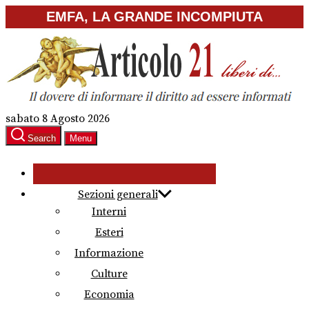
Skip
EMFA, LA GRANDE INCOMPIUTA
to
the
content
sabato 8 Agosto 2026
Search
Menu
Sezioni generali
Interni
Esteri
Informazione
Culture
Economia