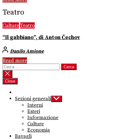
Teatro
Culture
Teatro
“Il gabbiano”, di Anton Čechov
Danilo Amione
Read more
Ricerca
per:
Close
Sezioni generali
Show
sub
Interni
menu
Esteri
Informazione
Culture
Economia
Bavagli