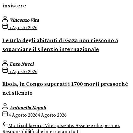
insistere
Vincenzo Vita
5 Agosto 2026
Le urla degli abitanti di Gaza non riescono a
squarciare il silenzio internazionale
Enzo Nucci
5 Agosto 2026
Ebola, in Congo superati i 1700 morti pressoché
nel silenzio
Antonella Napoli
4 Agosto 2026
4 Agosto 2026
Navigazione
Previous
Morti sul lavoro. Vite spezzate. Assenze che pesano.
post:
Responsabilità che interrogano tutti