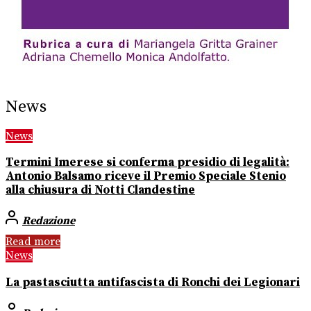
News
News
Termini Imerese si conferma presidio di legalità:
Antonio Balsamo riceve il Premio Speciale Stenio
alla chiusura di Notti Clandestine
Redazione
Read more
News
La pastasciutta antifascista di Ronchi dei Legionari