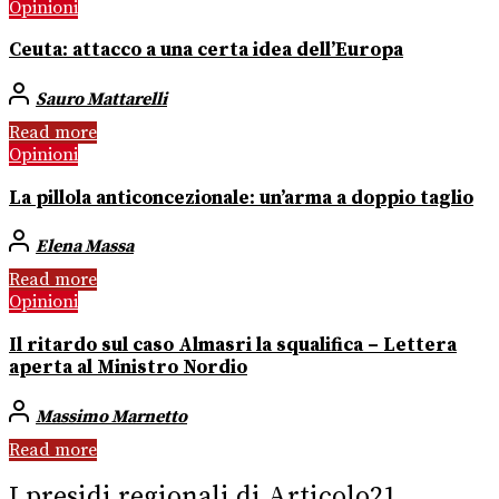
Opinioni
Ceuta: attacco a una certa idea dell’Europa
Sauro Mattarelli
Read more
Opinioni
La pillola anticoncezionale: un’arma a doppio taglio
Elena Massa
Read more
Opinioni
Il ritardo sul caso Almasri la squalifica – Lettera
aperta al Ministro Nordio
Massimo Marnetto
Read more
I presidi regionali di Articolo21