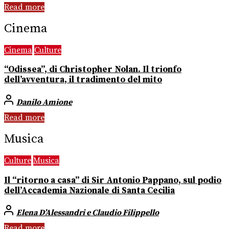
Read more
Cinema
Cinema
Culture
“Odissea”, di Christopher Nolan. Il trionfo
dell’avventura, il tradimento del mito
Danilo Amione
Read more
Musica
Culture
Musica
Il “ritorno a casa” di Sir Antonio Pappano, sul podio
dell’Accademia Nazionale di Santa Cecilia
Elena D’Alessandri e Claudio Filippello
Read more