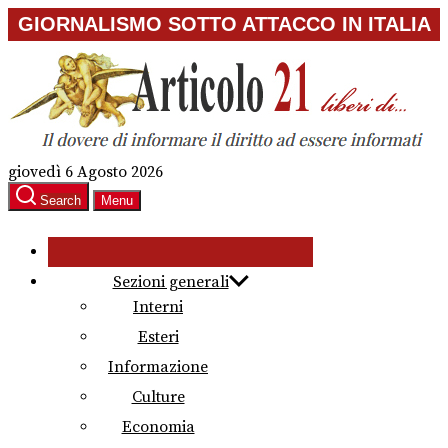
Skip
GIORNALISMO SOTTO ATTACCO IN ITALIA
to
the
content
giovedì 6 Agosto 2026
Search
Menu
Sezioni generali
Interni
Esteri
Informazione
Culture
Economia