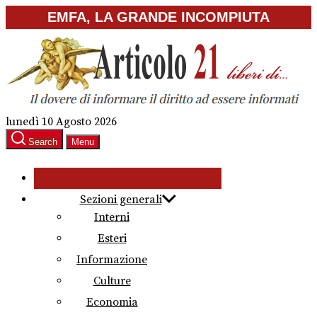
Skip
EMFA, LA GRANDE INCOMPIUTA
to
the
content
lunedì 10 Agosto 2026
Search
Menu
Sezioni generali
Interni
Esteri
Informazione
Culture
Economia