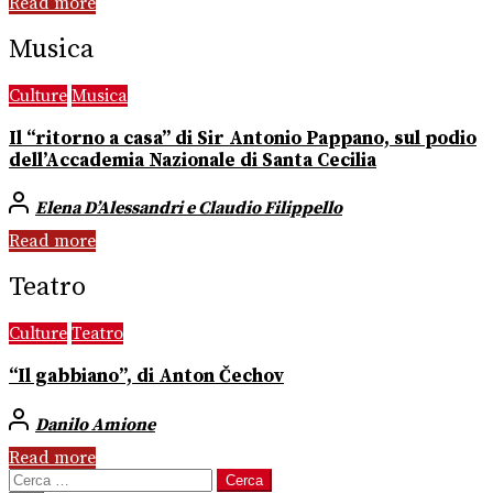
Read more
Musica
Culture
Musica
Il “ritorno a casa” di Sir Antonio Pappano, sul podio
dell’Accademia Nazionale di Santa Cecilia
Elena D’Alessandri e Claudio Filippello
Read more
Teatro
Culture
Teatro
“Il gabbiano”, di Anton Čechov
Danilo Amione
Read more
Ricerca