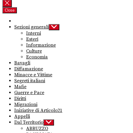
per:
Close
Sezioni generali
Show
sub
Interni
menu
Esteri
Informazione
Culture
Economia
Bavagli
Diffamazione
Minacce e Vittime
Segreti italiani
Mafie
Guerre e Pace
Diritti
Migrazioni
Iniziative di Articolo21
Appelli
Dal Territorio
Show
sub
ABRUZZO
menu