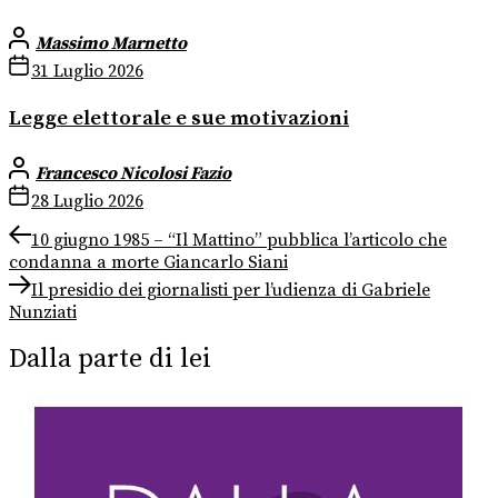
Massimo Marnetto
31 Luglio 2026
Legge elettorale e sue motivazioni
Francesco Nicolosi Fazio
28 Luglio 2026
Navigazione
Previous
10 giugno 1985 – “Il Mattino” pubblica l’articolo che
post:
condanna a morte Giancarlo Siani
articoli
Next
Il presidio dei giornalisti per l’udienza di Gabriele
post:
Nunziati
Dalla parte di lei