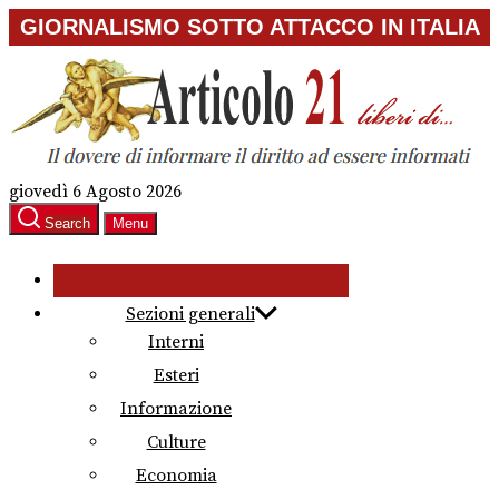
Skip
GIORNALISMO SOTTO ATTACCO IN ITALIA
to
the
content
giovedì 6 Agosto 2026
Search
Menu
Sezioni generali
Interni
Esteri
Informazione
Culture
Economia