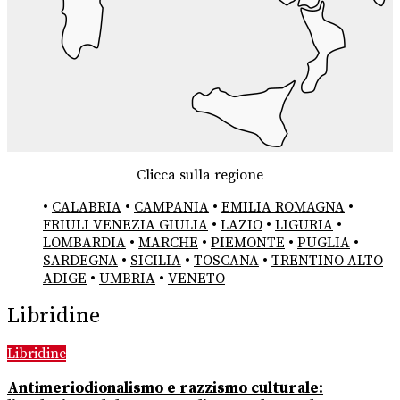
Clicca sulla regione
•
CALABRIA
•
CAMPANIA
•
EMILIA ROMAGNA
•
FRIULI VENEZIA GIULIA
•
LAZIO
•
LIGURIA
•
LOMBARDIA
•
MARCHE
•
PIEMONTE
•
PUGLIA
•
SARDEGNA
•
SICILIA
•
TOSCANA
•
TRENTINO ALTO
ADIGE
•
UMBRIA
•
VENETO
Libridine
Libridine
Antimeriodionalismo e razzismo culturale: