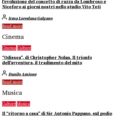
l’evoluzione del concetto di razza da Lombroso e
Niceforo ai giorni nostri nello studio Vito Teti
Irma Loredana Galgano
Read more
Cinema
Cinema
Culture
“Odissea”, di Christopher Nolan. Il trionfo
dell’avventura, il tradimento del mito
Danilo Amione
Read more
Musica
Culture
Musica
Il “ritorno a casa” di Sir Antonio Pappano, sul podio