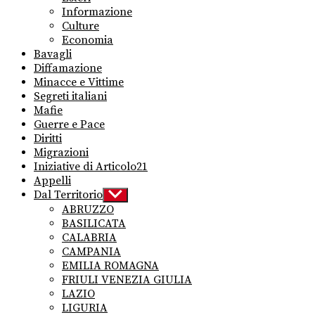
Informazione
Culture
Economia
Bavagli
Diffamazione
Minacce e Vittime
Segreti italiani
Mafie
Guerre e Pace
Diritti
Migrazioni
Iniziative di Articolo21
Appelli
Dal Territorio
Show
sub
ABRUZZO
menu
BASILICATA
CALABRIA
CAMPANIA
EMILIA ROMAGNA
FRIULI VENEZIA GIULIA
LAZIO
LIGURIA