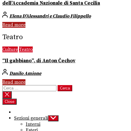
dell’Accademia Nazionale di Santa Cecilia
Elena D’Alessandri e Claudio Filippello
Read more
Teatro
Culture
Teatro
“Il gabbiano”, di Anton Čechov
Danilo Amione
Read more
Ricerca
per:
Close
Sezioni generali
Show
sub
Interni
menu
Esteri