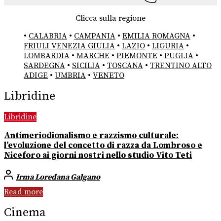
Clicca sulla regione
•
CALABRIA
•
CAMPANIA
•
EMILIA ROMAGNA
•
FRIULI VENEZIA GIULIA
•
LAZIO
•
LIGURIA
•
LOMBARDIA
•
MARCHE
•
PIEMONTE
•
PUGLIA
•
SARDEGNA
•
SICILIA
•
TOSCANA
•
TRENTINO ALTO
ADIGE
•
UMBRIA
•
VENETO
Libridine
Libridine
Antimeriodionalismo e razzismo culturale:
l’evoluzione del concetto di razza da Lombroso e
Niceforo ai giorni nostri nello studio Vito Teti
Irma Loredana Galgano
Read more
Cinema