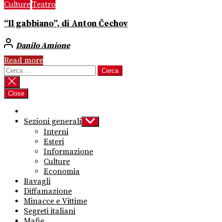
Culture
Teatro
“Il gabbiano”, di Anton Čechov
Danilo Amione
Read more
Ricerca
per:
Close
Sezioni generali
Show
sub
Interni
menu
Esteri
Informazione
Culture
Economia
Bavagli
Diffamazione
Minacce e Vittime
Segreti italiani
Mafie