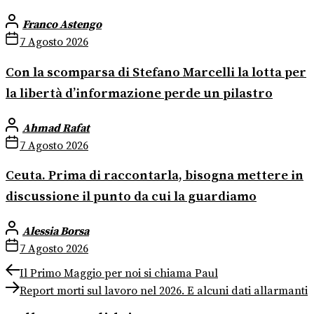
Franco Astengo
7 Agosto 2026
Con la scomparsa di Stefano Marcelli la lotta per
la libertà d’informazione perde un pilastro
Ahmad Rafat
7 Agosto 2026
Ceuta. Prima di raccontarla, bisogna mettere in
discussione il punto da cui la guardiamo
Alessia Borsa
7 Agosto 2026
Navigazione
Previous
Il Primo Maggio per noi si chiama Paul
post:
Next
articoli
Report morti sul lavoro nel 2026. E alcuni dati allarmanti
post: