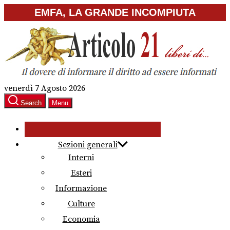
Skip
EMFA, LA GRANDE INCOMPIUTA
to
the
content
venerdì 7 Agosto 2026
Search
Menu
Sezioni generali
Interni
Esteri
Informazione
Culture
Economia