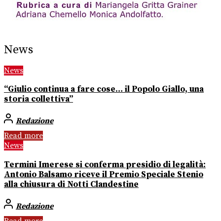
News
News
“Giulio continua a fare cose… il Popolo Giallo, una
storia collettiva”
Redazione
Read more
News
Termini Imerese si conferma presidio di legalità:
Antonio Balsamo riceve il Premio Speciale Stenio
alla chiusura di Notti Clandestine
Redazione
Read more