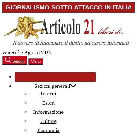
Skip
GIORNALISMO SOTTO ATTACCO IN ITALIA
to
the
content
venerdì 7 Agosto 2026
Search
Menu
Sezioni generali
Interni
Esteri
Informazione
Culture
Economia