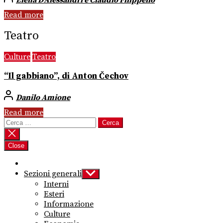
Elena D’Alessandri e Claudio Filippello
Read more
Teatro
Culture
Teatro
“Il gabbiano”, di Anton Čechov
Danilo Amione
Read more
Ricerca
per:
Close
Sezioni generali
Show
sub
Interni
menu
Esteri
Informazione
Culture