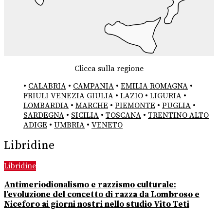
Clicca sulla regione
•
CALABRIA
•
CAMPANIA
•
EMILIA ROMAGNA
•
FRIULI VENEZIA GIULIA
•
LAZIO
•
LIGURIA
•
LOMBARDIA
•
MARCHE
•
PIEMONTE
•
PUGLIA
•
SARDEGNA
•
SICILIA
•
TOSCANA
•
TRENTINO ALTO
ADIGE
•
UMBRIA
•
VENETO
Libridine
Libridine
Antimeriodionalismo e razzismo culturale:
l’evoluzione del concetto di razza da Lombroso e
Niceforo ai giorni nostri nello studio Vito Teti