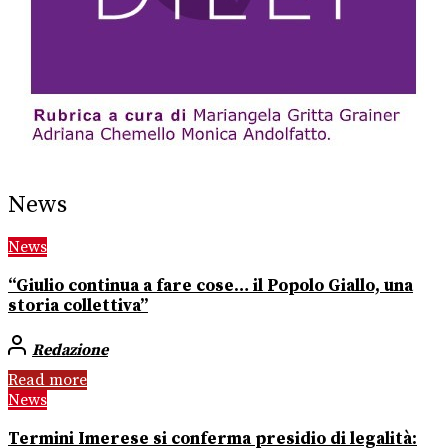
News
News
“Giulio continua a fare cose… il Popolo Giallo, una
storia collettiva”
Redazione
Read more
News
Termini Imerese si conferma presidio di legalità: