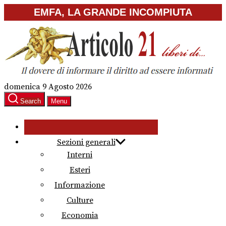
Skip
EMFA, LA GRANDE INCOMPIUTA
to
the
content
domenica 9 Agosto 2026
Search
Menu
Sezioni generali
Interni
Esteri
Informazione
Culture
Economia