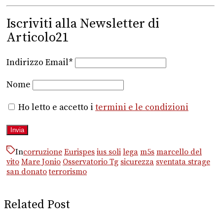
Iscriviti alla Newsletter di
Articolo21
Indirizzo Email*
Nome
Ho letto e accetto i
termini e le condizioni
In
corruzione
Eurispes
ius soli
lega
m5s
marcello del
vito
Mare Jonio
Osservatorio Tg
sicurezza
sventata strage
san donato
terrorismo
Related Post