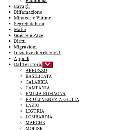
Economia
Bavagli
Diffamazione
Minacce e Vittime
Segreti italiani
Mafie
Guerre e Pace
Diritti
Migrazioni
Iniziative di Articolo21
Appelli
Dal Territorio
Show
sub
ABRUZZO
menu
BASILICATA
CALABRIA
CAMPANIA
EMILIA ROMAGNA
FRIULI VENEZIA GIULIA
LAZIO
LIGURIA
LOMBARDIA
MARCHE
MOLISE