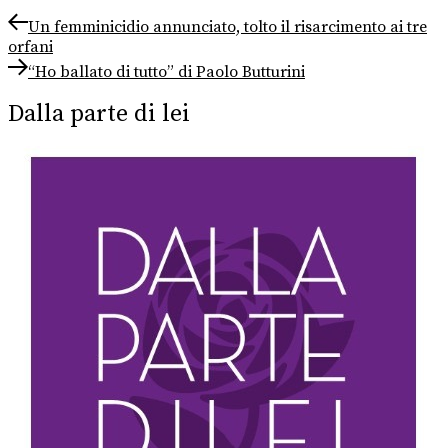
Navigazione
Previous
Un femminicidio annunciato, tolto il risarcimento ai tre
post:
orfani
articoli
Next
“Ho ballato di tutto” di Paolo Butturini
post:
Dalla parte di lei