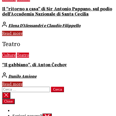
Il “ritorno a casa” di Sir Antonio Pappano, sul podio
dell’Accademia Nazionale di Santa Cecilia
Elena D’Alessandri e Claudio Filippello
Read more
Teatro
Culture
Teatro
“Il gabbiano”, di Anton Čechov
Danilo Amione
Read more
Ricerca
per:
Close
Show