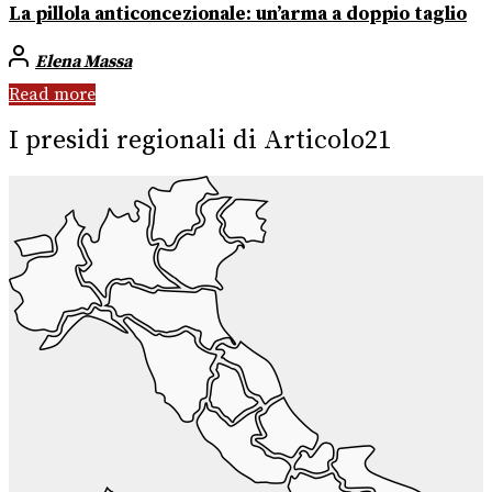
La pillola anticoncezionale: un’arma a doppio taglio
Elena Massa
Read more
I presidi regionali di Articolo21