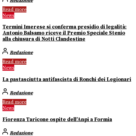
Redazione
Read more
News
Termini Imerese si conferma presidio di legalità:
Antonio Balsamo riceve il Premio Speciale Stenio
alla chiusura di Notti Clandestine
Redazione
Read more
News
La pastasciutta antifascista di Ronchi dei Legionari
Redazione
Read more
News
Fiorenza Taricone ospite dell’Anpi a Formia
Redazione