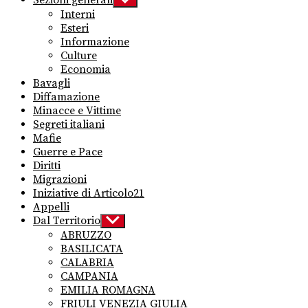
Sezioni generali
sub
Interni
menu
Esteri
Informazione
Culture
Economia
Bavagli
Diffamazione
Minacce e Vittime
Segreti italiani
Mafie
Guerre e Pace
Diritti
Migrazioni
Iniziative di Articolo21
Appelli
Dal Territorio
Show
sub
ABRUZZO
menu
BASILICATA
CALABRIA
CAMPANIA
EMILIA ROMAGNA
FRIULI VENEZIA GIULIA