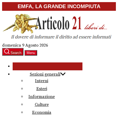
Skip
EMFA, LA GRANDE INCOMPIUTA
to
the
content
domenica 9 Agosto 2026
Search
Menu
Sezioni generali
Interni
Esteri
Informazione
Culture
Economia