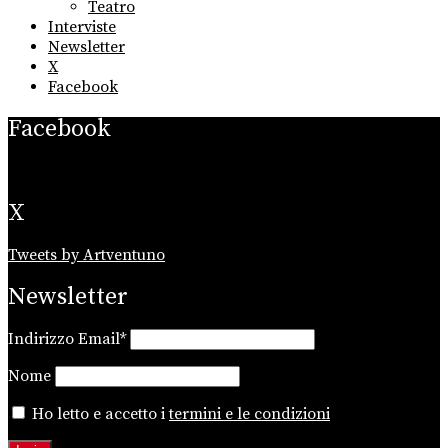
Teatro
Interviste
Newsletter
X
Facebook
Facebook
X
Tweets by Artventuno
Newsletter
Indirizzo Email*
Nome
Ho letto e accetto i
termini e le condizioni