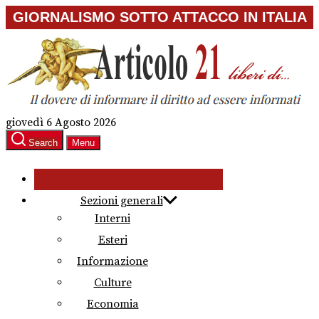
Skip
GIORNALISMO SOTTO ATTACCO IN ITALIA
to
the
content
giovedì 6 Agosto 2026
Search
Menu
Sezioni generali
Interni
Esteri
Informazione
Culture
Economia