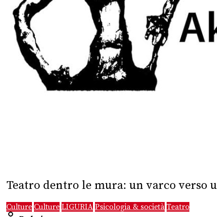
Teatro dentro le mura: un varco verso u
Culture
Culture
LIGURIA
Psicologia & società
Teatro