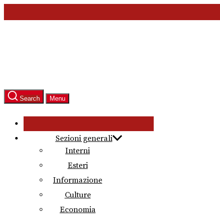
Skip
to
the
content
Search
Menu
Sezioni generali
Interni
Esteri
Informazione
Culture
Economia