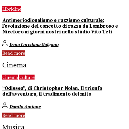
Libridine
Antimeriodionalismo e razzismo culturale:
l’evoluzione del concetto di razza da Lombroso e
Niceforo ai giorni nostri nello studio Vito Teti
Irma Loredana Galgano
Read more
Cinema
Cinema
Culture
“Odissea”, di Christopher Nolan. Il trionfo
dell’avventura, il tradimento del mito
Danilo Amione
Read more
Musica