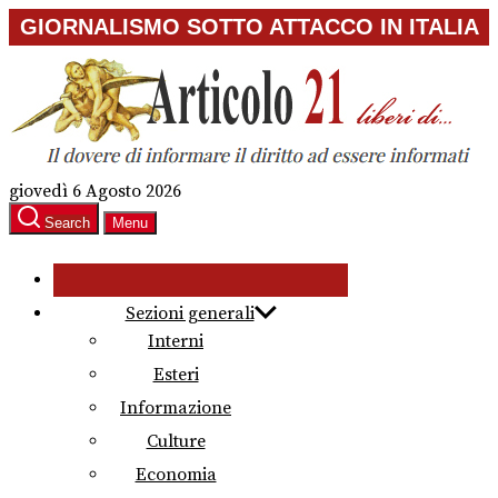
Skip
GIORNALISMO SOTTO ATTACCO IN ITALIA
to
the
content
giovedì 6 Agosto 2026
Search
Menu
Sezioni generali
Interni
Esteri
Informazione
Culture
Economia