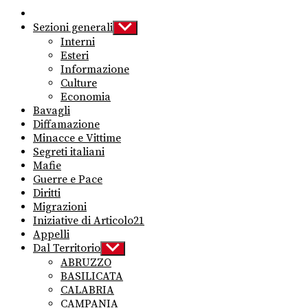
Sezioni generali
Show
sub
Interni
menu
Esteri
Informazione
Culture
Economia
Bavagli
Diffamazione
Minacce e Vittime
Segreti italiani
Mafie
Guerre e Pace
Diritti
Migrazioni
Iniziative di Articolo21
Appelli
Dal Territorio
Show
sub
ABRUZZO
menu
BASILICATA
CALABRIA
CAMPANIA