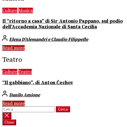
Culture
Musica
Il “ritorno a casa” di Sir Antonio Pappano, sul podio
dell’Accademia Nazionale di Santa Cecilia
Elena D’Alessandri e Claudio Filippello
Read more
Teatro
Culture
Teatro
“Il gabbiano”, di Anton Čechov
Danilo Amione
Read more
Ricerca
per:
Close