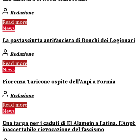
Redazione
Read more
News
La pastasciutta antifascista di Ronchi dei Legionari
Redazione
Read more
News
Fiorenza Taricone ospite dell’Anpi a Formia
Redazione
Read more
News
Una targa per i caduti di El Alamein a Latina. L’Anpi:
inaccettabile rievocazione del fascismo