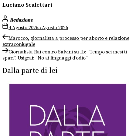
Luciano Scalettari
Redazione
4 Agosto 2026
5 Agosto 2026
Navigazione
Previous
Marocco, giornalista a processo per aborto e relazione
post:
extraconiugale
articoli
Next
Giornalista Rai contro Salvini su fb: “Tempo sei mesi ti
post:
spari”. Usigrai: “No ai linguaggi d’odio”
Dalla parte di lei