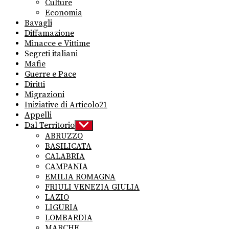
Culture
Economia
Bavagli
Diffamazione
Minacce e Vittime
Segreti italiani
Mafie
Guerre e Pace
Diritti
Migrazioni
Iniziative di Articolo21
Appelli
Dal Territorio
Show
sub
ABRUZZO
menu
BASILICATA
CALABRIA
CAMPANIA
EMILIA ROMAGNA
FRIULI VENEZIA GIULIA
LAZIO
LIGURIA
LOMBARDIA
MARCHE