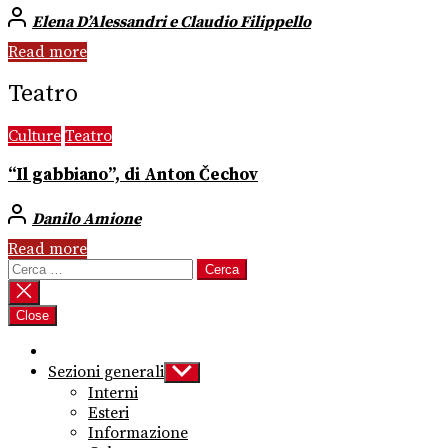
Elena D’Alessandri e Claudio Filippello
Read more
Teatro
Culture
Teatro
“Il gabbiano”, di Anton Čechov
Danilo Amione
Read more
Ricerca
per:
Close
Sezioni generali
Show
sub
Interni
menu
Esteri
Informazione