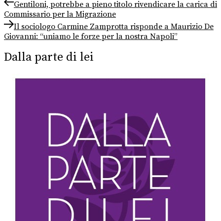
Navigazione
Previous
Gentiloni, potrebbe a pieno titolo rivendicare la carica di
post:
Commissario per la Migrazione
articoli
Next
Il sociologo Carmine Zamprotta risponde a Maurizio De
post:
Giovanni: “uniamo le forze per la nostra Napoli”
Dalla parte di lei