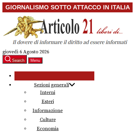
Skip
GIORNALISMO SOTTO ATTACCO IN ITALIA
to
the
content
giovedì 6 Agosto 2026
Search
Menu
Sezioni generali
Interni
Esteri
Informazione
Culture
Economia