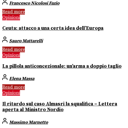
Francesco Nicolosi Fazio
Read more
Opinioni
Ceuta: attacco a una certa idea dell’Europa
Sauro Mattarelli
Read more
Opinioni
La pillola anticoncezionale: un’arma a doppio taglio
Elena Massa
Read more
Opinioni
Il ritardo sul caso Almasri la squalifica – Lettera
aperta al Ministro Nordio
Massimo Marnetto