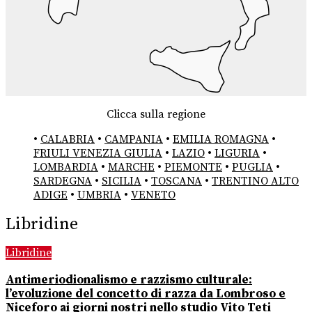
Clicca sulla regione
•
CALABRIA
•
CAMPANIA
•
EMILIA ROMAGNA
•
FRIULI VENEZIA GIULIA
•
LAZIO
•
LIGURIA
•
LOMBARDIA
•
MARCHE
•
PIEMONTE
•
PUGLIA
•
SARDEGNA
•
SICILIA
•
TOSCANA
•
TRENTINO ALTO
ADIGE
•
UMBRIA
•
VENETO
Libridine
Libridine
Antimeriodionalismo e razzismo culturale:
l’evoluzione del concetto di razza da Lombroso e
Niceforo ai giorni nostri nello studio Vito Teti