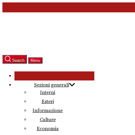
Skip
to
the
content
Search
Menu
Sezioni generali
Interni
Esteri
Informazione
Culture
Economia