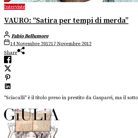
Interviste
VAURO: “Satira per tempi di merda”
Fabio Bellumore
14 Novembre 2012
17 Novembre 2012
Share
"Sciacalli" è il titolo preso in prestito da Gasparri, ma il sott