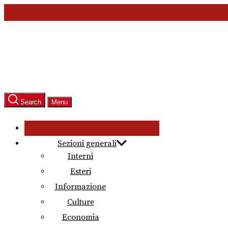
Skip
to
the
content
Search
Menu
Sezioni generali
Interni
Esteri
Informazione
Culture
Economia