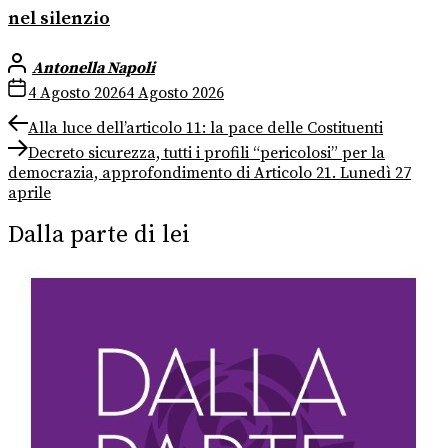
nel silenzio
Antonella Napoli
4 Agosto 2026
4 Agosto 2026
Navigazione
Previous
Alla luce dell’articolo 11: la pace delle Costituenti
post:
Next
articoli
Decreto sicurezza, tutti i profili “pericolosi” per la
post:
democrazia, approfondimento di Articolo 21. Lunedì 27
aprile
Dalla parte di lei