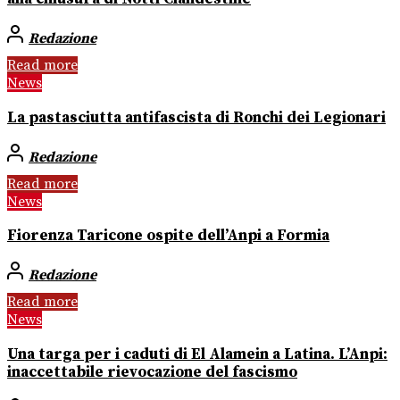
Redazione
Read more
News
La pastasciutta antifascista di Ronchi dei Legionari
Redazione
Read more
News
Fiorenza Taricone ospite dell’Anpi a Formia
Redazione
Read more
News
Una targa per i caduti di El Alamein a Latina. L’Anpi:
inaccettabile rievocazione del fascismo