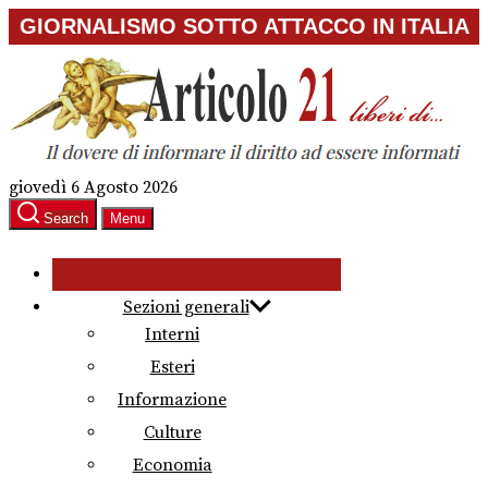
Skip
GIORNALISMO SOTTO ATTACCO IN ITALIA
to
the
content
giovedì 6 Agosto 2026
Search
Menu
Sezioni generali
Interni
Esteri
Informazione
Culture
Economia