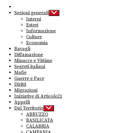
Sezioni generali
Show
sub
Interni
menu
Esteri
Informazione
Culture
Economia
Bavagli
Diffamazione
Minacce e Vittime
Segreti italiani
Mafie
Guerre e Pace
Diritti
Migrazioni
Iniziative di Articolo21
Appelli
Dal Territorio
Show
sub
ABRUZZO
menu
BASILICATA
CALABRIA
CAMPANIA