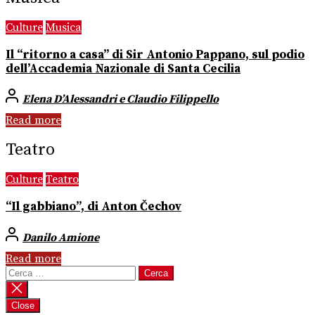
Culture
Musica
Il “ritorno a casa” di Sir Antonio Pappano, sul podio
dell’Accademia Nazionale di Santa Cecilia
Elena D’Alessandri e Claudio Filippello
Read more
Teatro
Culture
Teatro
“Il gabbiano”, di Anton Čechov
Danilo Amione
Read more
Ricerca
per:
Close