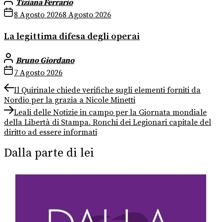
Tiziana Ferrario
8 Agosto 2026
8 Agosto 2026
La legittima difesa degli operai
Bruno Giordano
7 Agosto 2026
Navigazione
Previous
Il Quirinale chiede verifiche sugli elementi forniti da
post:
Nordio per la grazia a Nicole Minetti
articoli
Next
Leali delle Notizie in campo per la Giornata mondiale
post:
della Libertà di Stampa. Ronchi dei Legionari capitale del
diritto ad essere informati
Dalla parte di lei