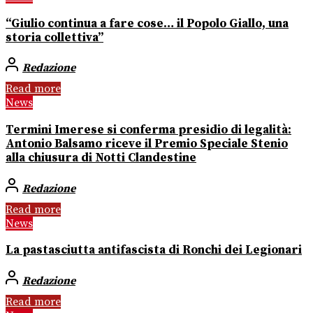
“Giulio continua a fare cose… il Popolo Giallo, una
storia collettiva”
Redazione
Read more
News
Termini Imerese si conferma presidio di legalità:
Antonio Balsamo riceve il Premio Speciale Stenio
alla chiusura di Notti Clandestine
Redazione
Read more
News
La pastasciutta antifascista di Ronchi dei Legionari
Redazione
Read more