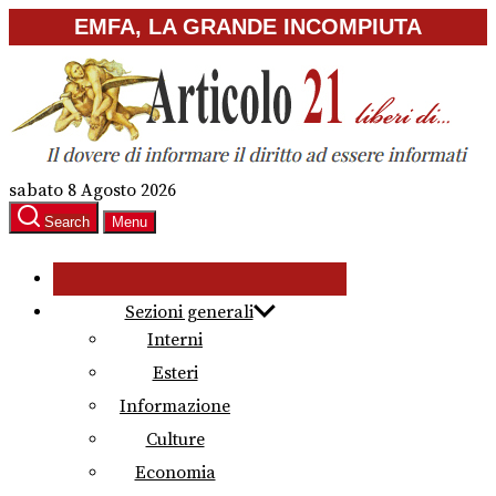
Skip
EMFA, LA GRANDE INCOMPIUTA
to
the
content
sabato 8 Agosto 2026
Search
Menu
Sezioni generali
Interni
Esteri
Informazione
Culture
Economia