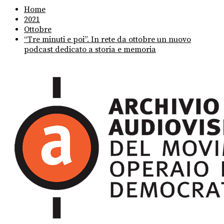
Home
2021
Ottobre
“Tre minuti e poi”. In rete da ottobre un nuovo
podcast dedicato a storia e memoria