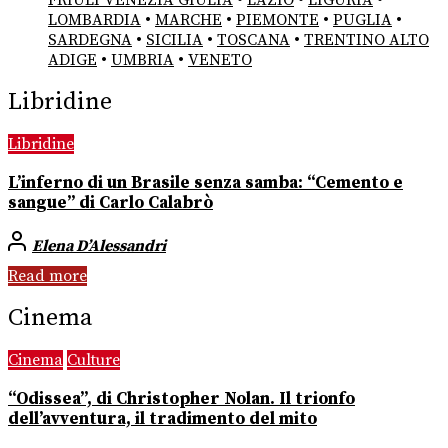
FRIULI VENEZIA GIULIA
•
LAZIO
•
LIGURIA
•
LOMBARDIA
•
MARCHE
•
PIEMONTE
•
PUGLIA
•
SARDEGNA
•
SICILIA
•
TOSCANA
•
TRENTINO ALTO
ADIGE
•
UMBRIA
•
VENETO
Libridine
Libridine
L’inferno di un Brasile senza samba: “Cemento e
sangue” di Carlo Calabrò
Elena D’Alessandri
Read more
Cinema
Cinema
Culture
“Odissea”, di Christopher Nolan. Il trionfo
dell’avventura, il tradimento del mito