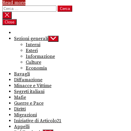
Read more
Ricerca
per:
Close
Sezioni generali
Show
sub
Interni
menu
Esteri
Informazione
Culture
Economia
Bavagli
Diffamazione
Minacce e Vittime
Segreti italiani
Mafie
Guerre e Pace
Diritti
Migrazioni
Iniziative di Articolo21
Appelli