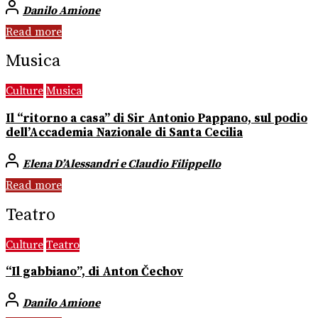
Danilo Amione
Read more
Musica
Culture
Musica
Il “ritorno a casa” di Sir Antonio Pappano, sul podio
dell’Accademia Nazionale di Santa Cecilia
Elena D’Alessandri e Claudio Filippello
Read more
Teatro
Culture
Teatro
“Il gabbiano”, di Anton Čechov
Danilo Amione