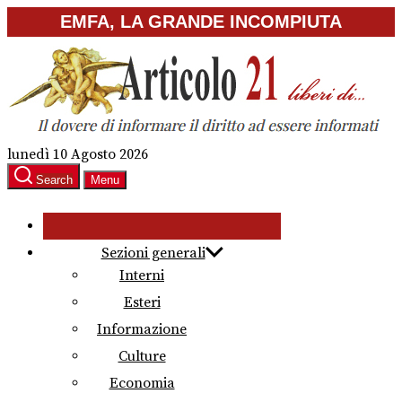
Skip
EMFA, LA GRANDE INCOMPIUTA
to
the
content
lunedì 10 Agosto 2026
Search
Menu
Sezioni generali
Interni
Esteri
Informazione
Culture
Economia