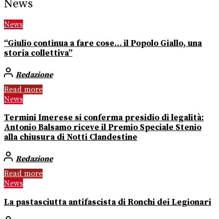
News
News
“Giulio continua a fare cose… il Popolo Giallo, una
storia collettiva”
Redazione
Read more
News
Termini Imerese si conferma presidio di legalità:
Antonio Balsamo riceve il Premio Speciale Stenio
alla chiusura di Notti Clandestine
Redazione
Read more
News
La pastasciutta antifascista di Ronchi dei Legionari