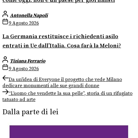
come oggi: non è un paese per giornalisti
Antonella Napoli
9 Agosto 2026
La Germania restituisce i richiedenti asilo
entrati in Ue dall’Italia. Cosa farà la Meloni?
Tiziana Ferrario
9 Agosto 2026
Navigazione
Previous
Da un’idea di Everyone il progetto che vede Milano
post:
dedicare monumenti alle sue grandi donne
articoli
Next
“L’uomo che vendette la sua pelle”, storia di un rifugiato
post:
tatuato ad arte
Dalla parte di lei