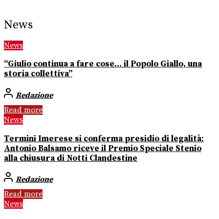
News
News
“Giulio continua a fare cose… il Popolo Giallo, una
storia collettiva”
Redazione
Read more
News
Termini Imerese si conferma presidio di legalità:
Antonio Balsamo riceve il Premio Speciale Stenio
alla chiusura di Notti Clandestine
Redazione
Read more
News