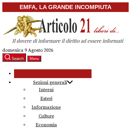
Skip
EMFA, LA GRANDE INCOMPIUTA
to
the
content
domenica 9 Agosto 2026
Search
Menu
Sezioni generali
Interni
Esteri
Informazione
Culture
Economia