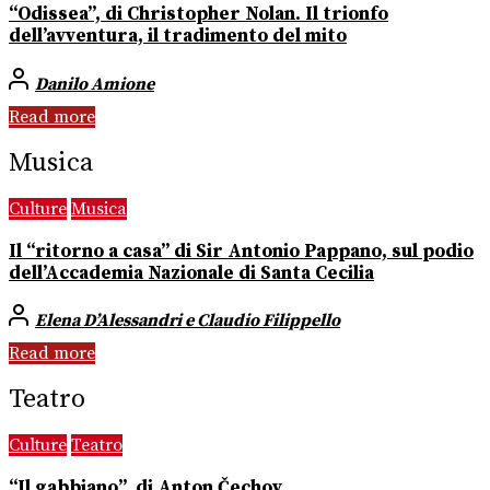
“Odissea”, di Christopher Nolan. Il trionfo
dell’avventura, il tradimento del mito
Danilo Amione
Read more
Musica
Culture
Musica
Il “ritorno a casa” di Sir Antonio Pappano, sul podio
dell’Accademia Nazionale di Santa Cecilia
Elena D’Alessandri e Claudio Filippello
Read more
Teatro
Culture
Teatro
“Il gabbiano”, di Anton Čechov