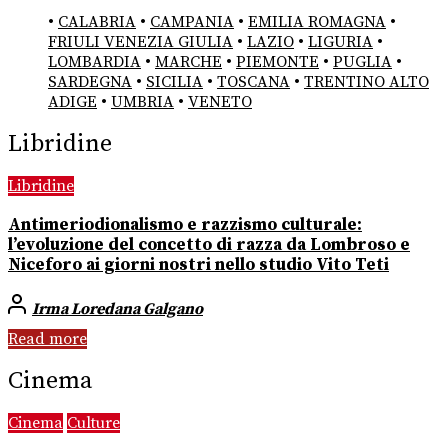
•
CALABRIA
•
CAMPANIA
•
EMILIA ROMAGNA
•
FRIULI VENEZIA GIULIA
•
LAZIO
•
LIGURIA
•
LOMBARDIA
•
MARCHE
•
PIEMONTE
•
PUGLIA
•
SARDEGNA
•
SICILIA
•
TOSCANA
•
TRENTINO ALTO
ADIGE
•
UMBRIA
•
VENETO
Libridine
Libridine
Antimeriodionalismo e razzismo culturale:
l’evoluzione del concetto di razza da Lombroso e
Niceforo ai giorni nostri nello studio Vito Teti
Irma Loredana Galgano
Read more
Cinema
Cinema
Culture