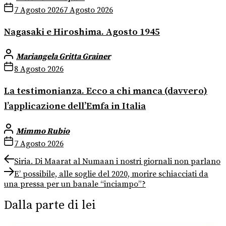
7 Agosto 2026
7 Agosto 2026
Nagasaki e Hiroshima. Agosto 1945
Mariangela Gritta Grainer
8 Agosto 2026
La testimonianza. Ecco a chi manca (davvero)
l’applicazione dell’Emfa in Italia
Mimmo Rubio
7 Agosto 2026
Navigazione
Previous
Siria. Di Maarat al Numaan i nostri giornali non parlano
post:
Next
articoli
E’ possibile, alle soglie del 2020, morire schiacciati da
post:
una pressa per un banale “inciampo”?
Dalla parte di lei