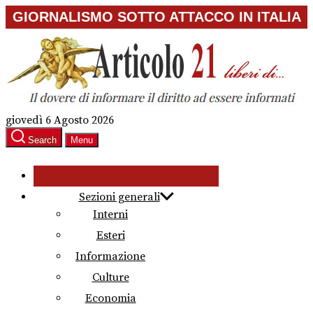
Skip
GIORNALISMO SOTTO ATTACCO IN ITALIA
to
the
content
giovedì 6 Agosto 2026
Search
Menu
Sezioni generali
Interni
Esteri
Informazione
Culture
Economia