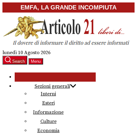
Skip
EMFA, LA GRANDE INCOMPIUTA
to
the
content
lunedì 10 Agosto 2026
Search
Menu
Sezioni generali
Interni
Esteri
Informazione
Culture
Economia