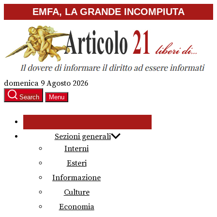
Skip
EMFA, LA GRANDE INCOMPIUTA
to
the
content
domenica 9 Agosto 2026
Search
Menu
Sezioni generali
Interni
Esteri
Informazione
Culture
Economia