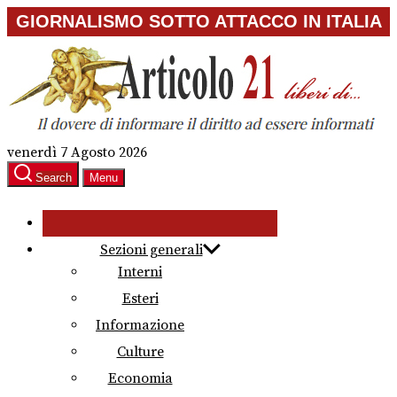
Skip
GIORNALISMO SOTTO ATTACCO IN ITALIA
to
the
content
venerdì 7 Agosto 2026
Search
Menu
Sezioni generali
Interni
Esteri
Informazione
Culture
Economia