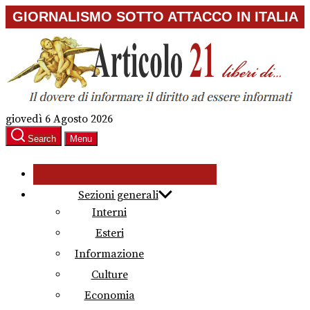
Skip
GIORNALISMO SOTTO ATTACCO IN ITALIA
to
the
content
giovedì 6 Agosto 2026
Search
Menu
Sezioni generali
Interni
Esteri
Informazione
Culture
Economia