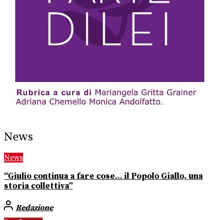
News
News
“Giulio continua a fare cose… il Popolo Giallo, una
storia collettiva”
Redazione