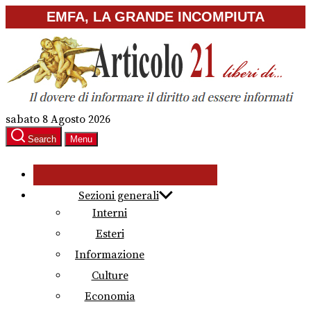
Skip
EMFA, LA GRANDE INCOMPIUTA
to
the
content
sabato 8 Agosto 2026
Search
Menu
Sezioni generali
Interni
Esteri
Informazione
Culture
Economia