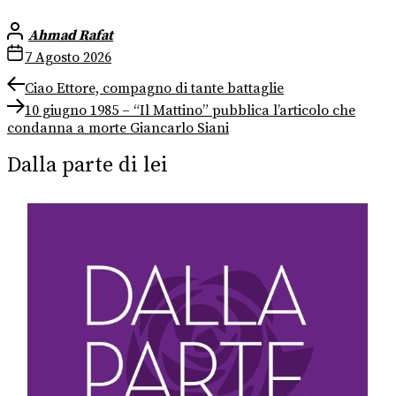
Ahmad Rafat
7 Agosto 2026
Navigazione
Previous
Ciao Ettore, compagno di tante battaglie
post:
Next
articoli
10 giugno 1985 – “Il Mattino” pubblica l’articolo che
post:
condanna a morte Giancarlo Siani
Dalla parte di lei