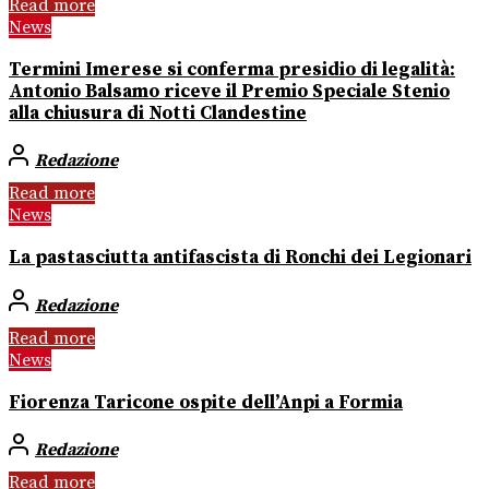
Read more
News
Termini Imerese si conferma presidio di legalità:
Antonio Balsamo riceve il Premio Speciale Stenio
alla chiusura di Notti Clandestine
Redazione
Read more
News
La pastasciutta antifascista di Ronchi dei Legionari
Redazione
Read more
News
Fiorenza Taricone ospite dell’Anpi a Formia
Redazione
Read more