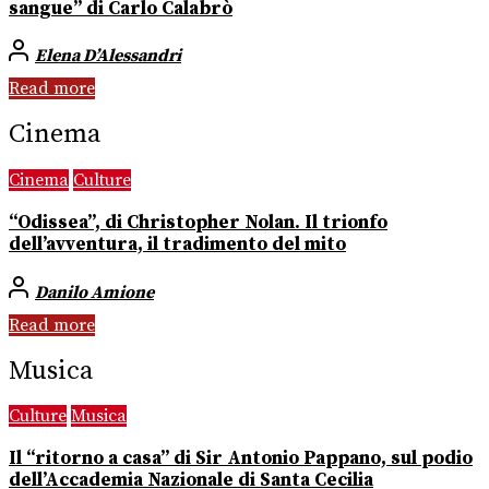
sangue” di Carlo Calabrò
Elena D’Alessandri
Read more
Cinema
Cinema
Culture
“Odissea”, di Christopher Nolan. Il trionfo
dell’avventura, il tradimento del mito
Danilo Amione
Read more
Musica
Culture
Musica
Il “ritorno a casa” di Sir Antonio Pappano, sul podio
dell’Accademia Nazionale di Santa Cecilia