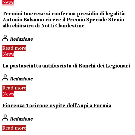
News
Termini Imerese si conferma presidio di legalità:
Antonio Balsamo riceve il Premio Speciale Stenio
alla chiusura di Notti Clandestine
Redazione
Read more
News
La pastasciutta antifascista di Ronchi dei Legionari
Redazione
Read more
News
Fiorenza Taricone ospite dell’Anpi a Formia
Redazione
Read more