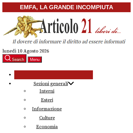
Skip
EMFA, LA GRANDE INCOMPIUTA
to
the
content
lunedì 10 Agosto 2026
Search
Menu
Sezioni generali
Interni
Esteri
Informazione
Culture
Economia