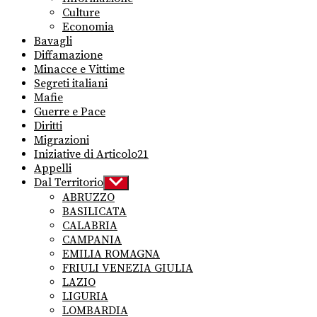
Culture
Economia
Bavagli
Diffamazione
Minacce e Vittime
Segreti italiani
Mafie
Guerre e Pace
Diritti
Migrazioni
Iniziative di Articolo21
Appelli
Dal Territorio
Show
sub
ABRUZZO
menu
BASILICATA
CALABRIA
CAMPANIA
EMILIA ROMAGNA
FRIULI VENEZIA GIULIA
LAZIO
LIGURIA
LOMBARDIA