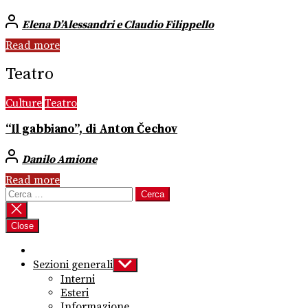
Elena D’Alessandri e Claudio Filippello
Read more
Teatro
Culture
Teatro
“Il gabbiano”, di Anton Čechov
Danilo Amione
Read more
Ricerca
per:
Close
Sezioni generali
Show
sub
Interni
menu
Esteri
Informazione