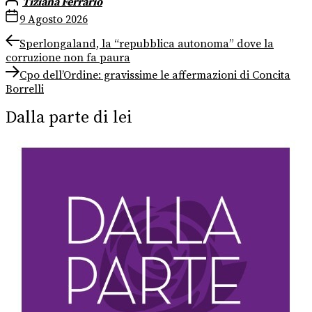
Tiziana Ferrario
9 Agosto 2026
Navigazione
Previous
Sperlongaland, la “repubblica autonoma” dove la
post:
corruzione non fa paura
articoli
Next
Cpo dell’Ordine: gravissime le affermazioni di Concita
post:
Borrelli
Dalla parte di lei