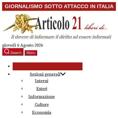
Skip
GIORNALISMO SOTTO ATTACCO IN ITALIA
to
the
content
giovedì 6 Agosto 2026
Search
Menu
Sezioni generali
Interni
Esteri
Informazione
Culture
Economia