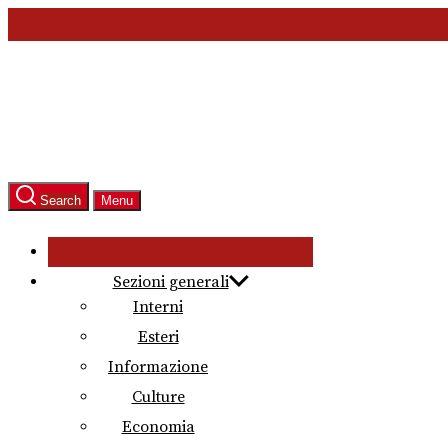
Skip
to
the
content
Search
Menu
Sezioni generali
Interni
Esteri
Informazione
Culture
Economia