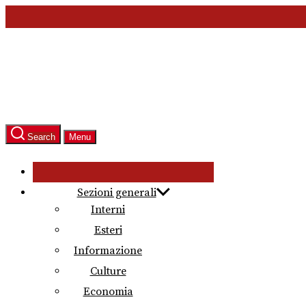
Skip
to
the
content
Search
Menu
Sezioni generali
Interni
Esteri
Informazione
Culture
Economia