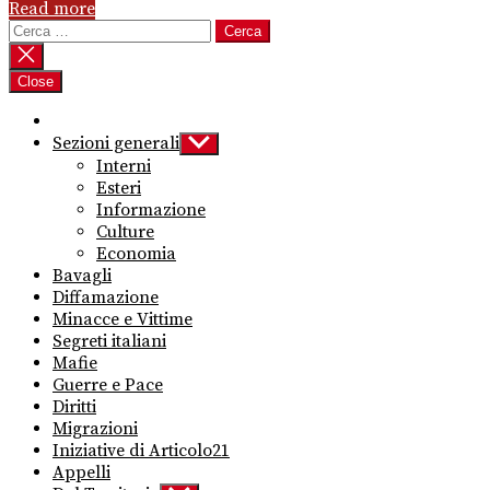
Read more
Ricerca
per:
Close
Sezioni generali
Show
sub
Interni
menu
Esteri
Informazione
Culture
Economia
Bavagli
Diffamazione
Minacce e Vittime
Segreti italiani
Mafie
Guerre e Pace
Diritti
Migrazioni
Iniziative di Articolo21
Appelli