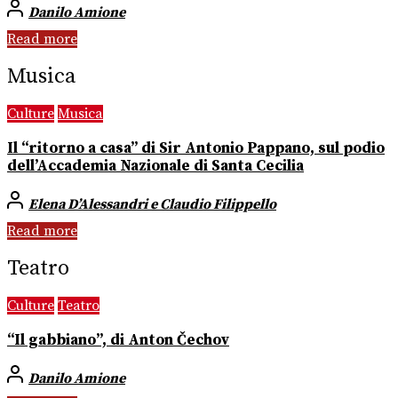
Danilo Amione
Read more
Musica
Culture
Musica
Il “ritorno a casa” di Sir Antonio Pappano, sul podio
dell’Accademia Nazionale di Santa Cecilia
Elena D’Alessandri e Claudio Filippello
Read more
Teatro
Culture
Teatro
“Il gabbiano”, di Anton Čechov
Danilo Amione