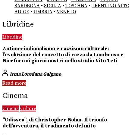
SARDEGNA
•
SICILIA
•
TOSCANA
•
TRENTINO ALTO
ADIGE
•
UMBRIA
•
VENETO
Libridine
Libridine
Antimeriodionalismo e razzismo culturale:
l’evoluzione del concetto di razza da Lombroso e
Niceforo ai giorni nostri nello studio Vito Teti
Irma Loredana Galgano
Read more
Cinema
Cinema
Culture
“Odissea”, di Christopher Nolan. Il trionfo
dell’avventura, il tradimento del mito