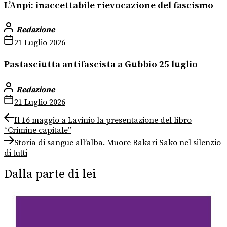
L’Anpi: inaccettabile rievocazione del fascismo
Redazione
21 Luglio 2026
Pastasciutta antifascista a Gubbio 25 luglio
Redazione
21 Luglio 2026
Navigazione
Previous
Il 16 maggio a Lavinio la presentazione del libro
post:
“Crimine capitale”
articoli
Next
Storia di sangue all’alba. Muore Bakari Sako nel silenzio
post:
di tutti
Dalla parte di lei