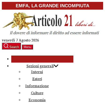
Skip
EMFA, LA GRANDE INCOMPIUTA
to
the
content
venerdì 7 Agosto 2026
Search
Menu
Sezioni generali
Interni
Esteri
Informazione
Culture
Economia