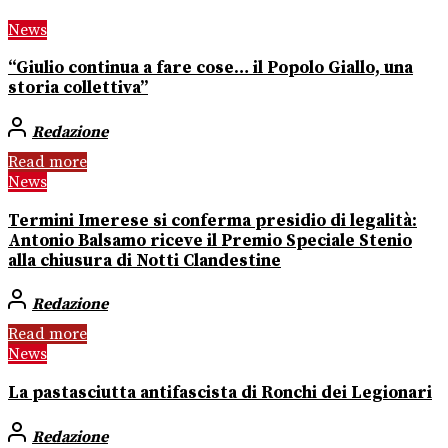
News
“Giulio continua a fare cose… il Popolo Giallo, una
storia collettiva”
Redazione
Read more
News
Termini Imerese si conferma presidio di legalità:
Antonio Balsamo riceve il Premio Speciale Stenio
alla chiusura di Notti Clandestine
Redazione
Read more
News
La pastasciutta antifascista di Ronchi dei Legionari
Redazione