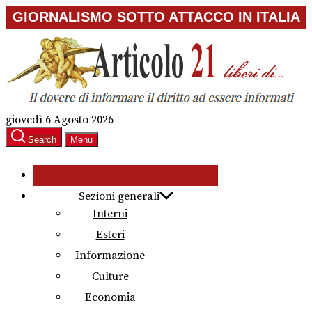
Skip
GIORNALISMO SOTTO ATTACCO IN ITALIA
to
the
content
giovedì 6 Agosto 2026
Search
Menu
Sezioni generali
Interni
Esteri
Informazione
Culture
Economia