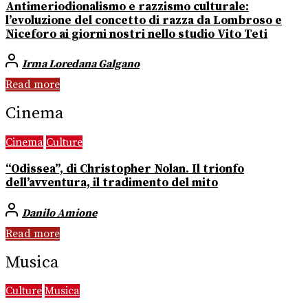
Antimeriodionalismo e razzismo culturale:
l’evoluzione del concetto di razza da Lombroso e
Niceforo ai giorni nostri nello studio Vito Teti
Irma Loredana Galgano
Read more
Cinema
Cinema
Culture
“Odissea”, di Christopher Nolan. Il trionfo
dell’avventura, il tradimento del mito
Danilo Amione
Read more
Musica
Culture
Musica