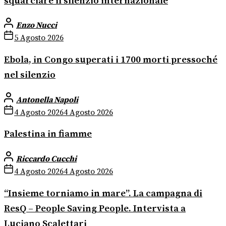
squarciare il silenzio internazionale
Enzo Nucci
5 Agosto 2026
Ebola, in Congo superati i 1700 morti pressoché
nel silenzio
Antonella Napoli
4 Agosto 2026
4 Agosto 2026
Palestina in fiamme
Riccardo Cucchi
4 Agosto 2026
4 Agosto 2026
“Insieme torniamo in mare”. La campagna di
ResQ – People Saving People. Intervista a
Luciano Scalettari