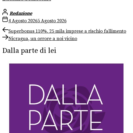
Redazione
4 Agosto 2026
5 Agosto 2026
Navigazione
Previous
Superbonus 110%. 25 mila imprese a rischio fallimento
post:
Next
articoli
Nicragua, un orrore a noi vicino
post:
Dalla parte di lei