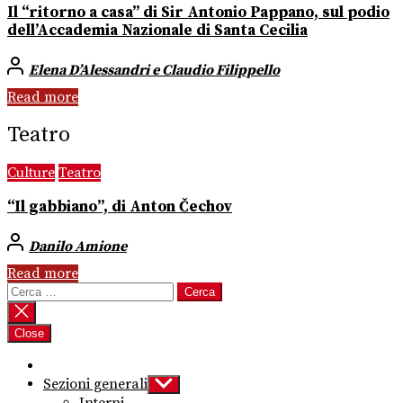
Il “ritorno a casa” di Sir Antonio Pappano, sul podio
dell’Accademia Nazionale di Santa Cecilia
Elena D’Alessandri e Claudio Filippello
Read more
Teatro
Culture
Teatro
“Il gabbiano”, di Anton Čechov
Danilo Amione
Read more
Ricerca
per:
Close
Sezioni generali
Show
sub