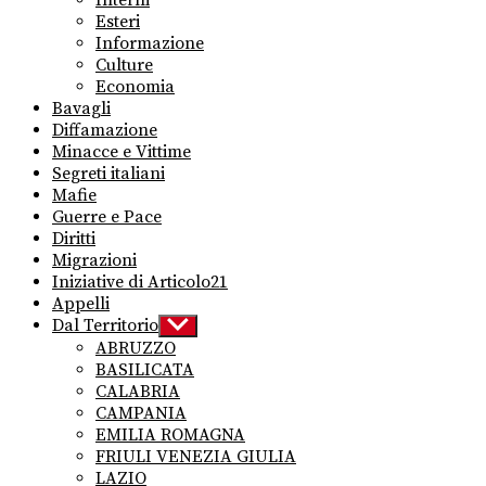
Interni
menu
Esteri
Informazione
Culture
Economia
Bavagli
Diffamazione
Minacce e Vittime
Segreti italiani
Mafie
Guerre e Pace
Diritti
Migrazioni
Iniziative di Articolo21
Appelli
Dal Territorio
Show
sub
ABRUZZO
menu
BASILICATA
CALABRIA
CAMPANIA
EMILIA ROMAGNA
FRIULI VENEZIA GIULIA
LAZIO