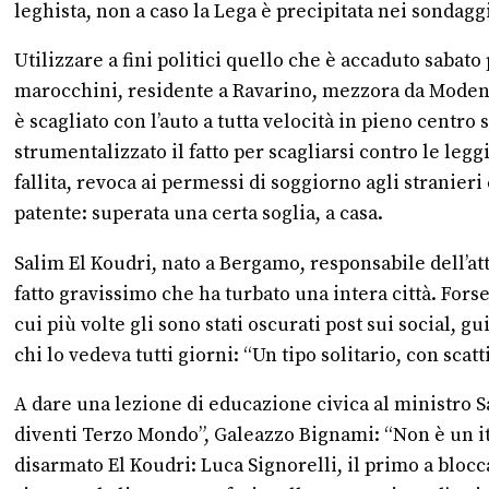
leghista, non a caso la Lega è precipitata nei sondagg
Utilizzare a fini politici quello che è accaduto saba
marocchini, residente a Ravarino, mezzora da Modena,
è scagliato con l’auto a tutta velocità in pieno cent
strumentalizzato il fatto per scagliarsi contro le leg
fallita, revoca ai permessi di soggiorno agli stranie
patente: superata una certa soglia, a casa.
Salim El Koudri, nato a Bergamo, responsabile dell’atto
fatto gravissimo che ha turbato una intera città. Fors
cui più volte gli sono stati oscurati post sui social,
chi lo vedeva tutti giorni: “Un tipo solitario, con sca
A dare una lezione di educazione civica al ministro Sa
diventi Terzo Mondo”, Galeazzo Bignami: “Non è un it
disarmato El Koudri: Luca Signorelli, il primo a blocc