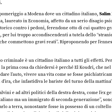
i.
to pomeriggio a Modena dove un cittadino italiano,
Salim
 laureato in Economia, affetto da un serio disagio psi
ro storico contro i pedoni, ferendone otto di cui quattr
gi, per lui troppo accondiscendenti a tutela dello “stra
ri che commettono gravi reati”. Riproponendo per l’enne
 criminale è un cittadino italiano a tutti gli effetti. P
e la prima cosa da chiedersi è perché El Koudri, che nel 
 guidare l’auto, vivere una vita come se fosse psichiatr
tti d’ira, che infastidiva le bariste del turno della mat
lvini e ad altri politici della destra destra, come l’ex
aliano ma un immigrato di seconda generazione”, sono 
arlo a terra, nonostante fosse in possesso di un coltell