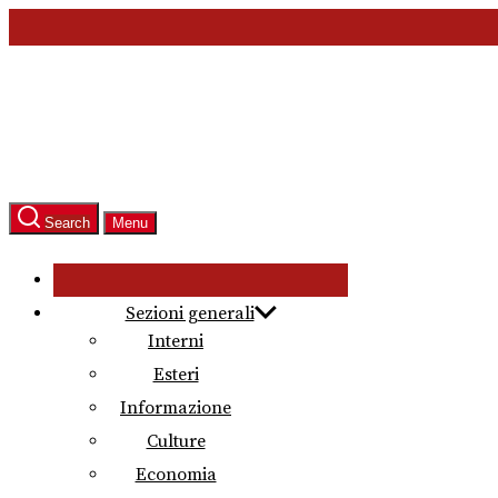
Skip
to
the
content
Search
Menu
Sezioni generali
Interni
Esteri
Informazione
Culture
Economia