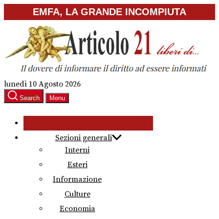
Skip
EMFA, LA GRANDE INCOMPIUTA
to
the
content
lunedì 10 Agosto 2026
Search
Menu
Sezioni generali
Interni
Esteri
Informazione
Culture
Economia