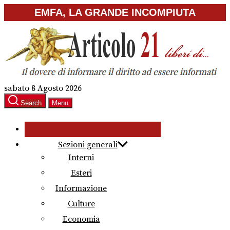
Skip
EMFA, LA GRANDE INCOMPIUTA
to
the
content
sabato 8 Agosto 2026
Search
Menu
Sezioni generali
Interni
Esteri
Informazione
Culture
Economia